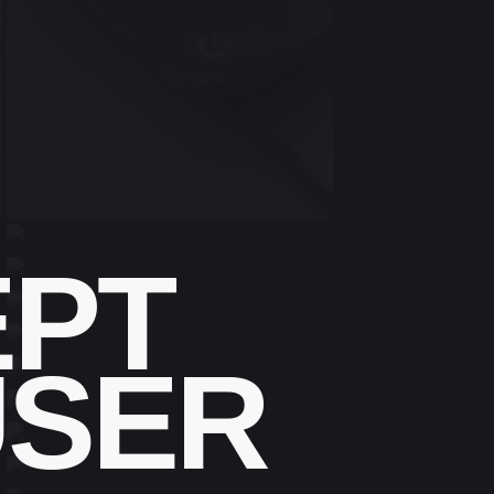
EPT
USER