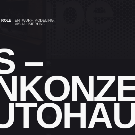
 ROLE
ENTWURF, MODELING,
VISUALISIERUNG
 –
GNKONZ
AUTOHÄ